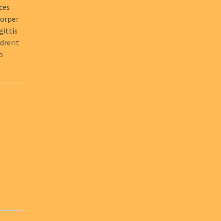
ices
corper
gittis
drerit
o