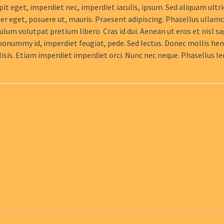
pit eget, imperdiet nec, imperdiet iaculis, ipsum. Sed aliquam ultr
er eget, posuere ut, mauris. Praesent adipiscing. Phasellus ullam
 volutpat pretium libero. Cras id dui. Aenean ut eros et nisl sa
 nonummy id, imperdiet feugiat, pede. Sed lectus. Donec mollis hen
lisis. Etiam imperdiet imperdiet orci. Nunc nec neque. Phasellus le