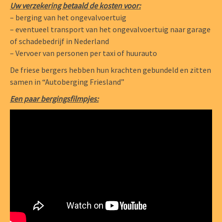
Uw verzekering betaald de kosten voor:
– berging van het ongevalvoertuig
– eventueel transport van het ongevalvoertuig naar garage
of schadebedrijf in Nederland
– Vervoer van personen per taxi of huurauto
De friese bergers hebben hun krachten gebundeld en zitten
samen in “Autoberging Friesland”
Een paar bergingsfilmpjes: