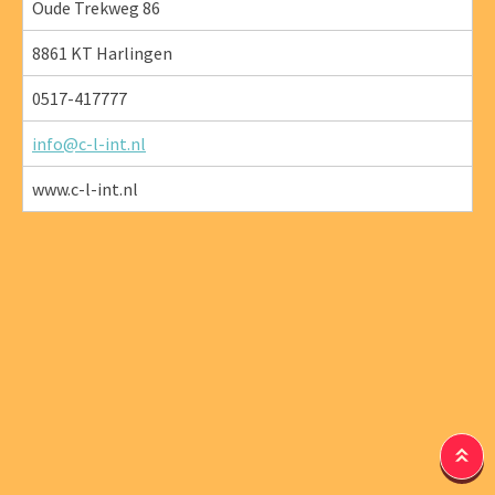
Oude Trekweg 86
8861 KT Harlingen
0517-417777
info@c-l-int.nl
www.c-l-int.nl
6