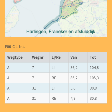
F06 C.L. Int.
Wegtype
Wegnr
Li/Re
Van
Tot
A
7
LI
86,2
104,8
A
7
RE
86,2
105,3
A
31
LI
5,6
30,8
A
31
RE
4,9
30,8